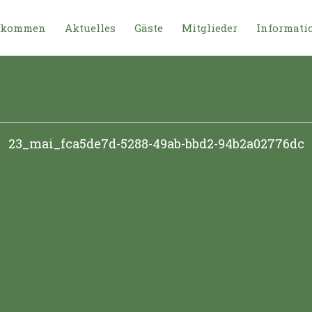
lkommen
Aktuelles
Gäste
Mitglieder
Informati
23_mai_fca5de7d-5288-49ab-bbd2-94b2a02776dc